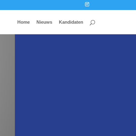
Home
Nieuws
Kandidaten
i
Terug naar beginpagina
Homepage
k
Verkiezingsprogramma
Hier staan wij voor

Contact
Neem contact met ons op