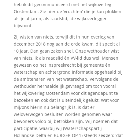
heb ik dit gecommuniceerd met het wijkoverleg
Oostendam. Zie hier de ‘vruchten’ die je kan plukken
als je al jaren, als raadslid, de wijkoverleggen
bijwoont.
Zij wisten van niets, terwijl dit in hun overleg van
december 2018 nog aan de orde kwam, dit speelt al
10 jaar. Dan gaan zaken snel. Onze wethouder wist
van niets, ik als raadslid én VV-lid dus wel. Mensen
gewezen op het inspreekrecht bij gemeente én
waterschap en achtergrond informatie opgehaald bij
de ambtenaren van het waterschap. Vervolgens de
wethouder herhaaldelijk gevraagd om toch vooral
het wijkoverleg Oostendam voor dit agendapunt te
bezoeken en ook dat is uiteindelijk gelukt. Wat voor
mij/ons hierin nu belangrijk is, is dat er
weloverwogen besluiten worden genomen waar
bewoners volop bij betrokken zijn. Wij noemen dat
participatie, waarbij wij (Waterschapspartij
Hollandse Delta én BURGER OP 1) steeds zeggen: ‘dat