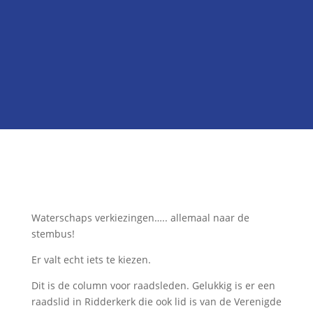
Hier staan wij voor

Onze kandidatenlijst
Neem contact met ons op
Waterschaps verkiezingen….. allemaal naar de
stembus!
Er valt echt iets te kiezen.
Dit is de column voor raadsleden. Gelukkig is er een
raadslid in Ridderkerk die ook lid is van de Verenigde