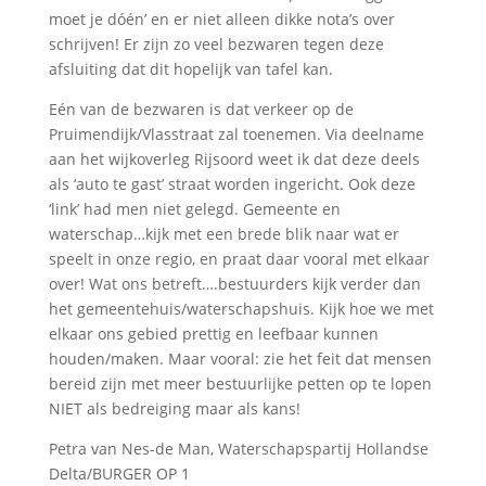
moet je dóén’ en er niet alleen dikke nota’s over
schrijven! Er zijn zo veel bezwaren tegen deze
afsluiting dat dit hopelijk van tafel kan.
Eén van de bezwaren is dat verkeer op de
Pruimendijk/Vlasstraat zal toenemen. Via deelname
aan het wijkoverleg Rijsoord weet ik dat deze deels
als ‘auto te gast’ straat worden ingericht. Ook deze
‘link’ had men niet gelegd. Gemeente en
waterschap…kijk met een brede blik naar wat er
speelt in onze regio, en praat daar vooral met elkaar
over! Wat ons betreft….bestuurders kijk verder dan
het gemeentehuis/waterschapshuis. Kijk hoe we met
elkaar ons gebied prettig en leefbaar kunnen
houden/maken. Maar vooral: zie het feit dat mensen
bereid zijn met meer bestuurlijke petten op te lopen
NIET als bedreiging maar als kans!
Petra van Nes-de Man, Waterschapspartij Hollandse
Delta/BURGER OP 1