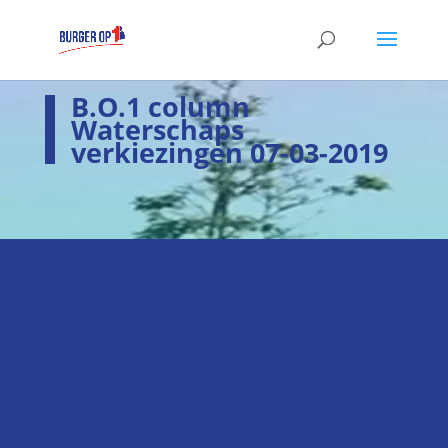
B.O.1 column
Waterschaps
verkiezingen 07-03-2019
i
Laatste nieuws
Hier het laatste nieuws
k
Verkiezingsprogramma