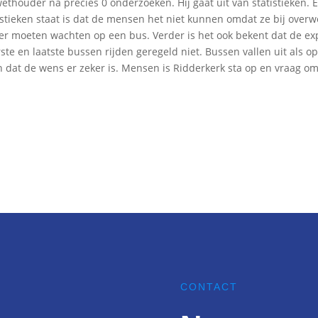
ethouder na precies 0 onderzoeken. Hij gaat uit van statistieken. E
istieken staat is dat de mensen het niet kunnen omdat ze bij over
 moeten wachten op een bus. Verder is het ook bekent dat de explo
rste en laatste bussen rijden geregeld niet. Bussen vallen uit als op 
en dat de wens er zeker is. Mensen is Ridderkerk sta op en vraag 
CONTACT