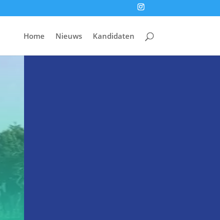
Home
Nieuws
Kandidaten
i
Laatste nieuws
Hier het laatste nieuws
k
Verkiezingsprogramma
Hier staan wij voor

Onze kandidatenlijst
Neem contact met ons op