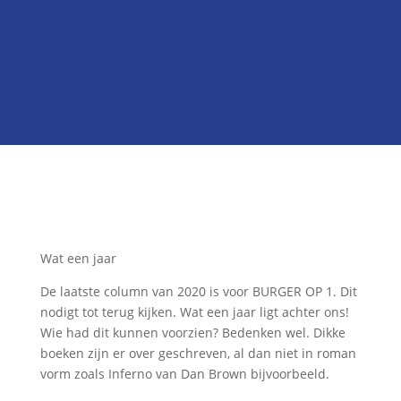

Onze kandidatenlijst
Neem contact met ons op
Wat een jaar
De laatste column van 2020 is voor BURGER OP 1. Dit
nodigt tot terug kijken. Wat een jaar ligt achter ons!
Wie had dit kunnen voorzien? Bedenken wel. Dikke
boeken zijn er over geschreven, al dan niet in roman
vorm zoals Inferno van Dan Brown bijvoorbeeld.