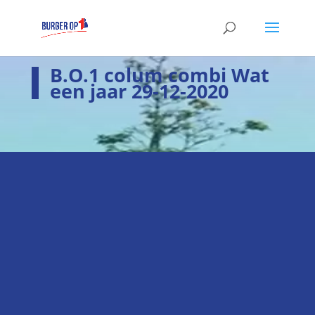
B.O.1 colum combi Wat
een jaar 29-12-2020
i
Laatste nieuws
Hier het laatste nieuws
k
Verkiezingsprogramma
Hier staan wij voor