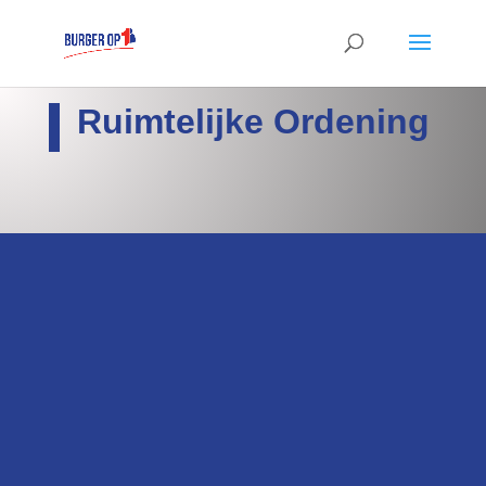
Ruimtelijke Ordening
i
Terug naar beginpagina
Homepage
k
Verkiezingsprogramma
Hier staan wij voor