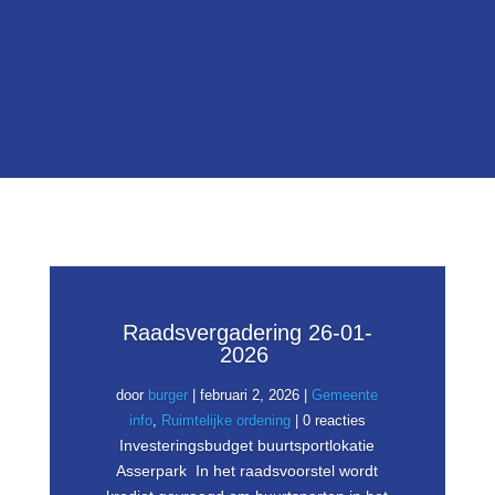

Contact
Neem contact met ons op
Raadsvergadering 26-01-
2026
door
burger
|
februari 2, 2026
|
Gemeente
info
,
Ruimtelijke ordening
| 0 reacties
Investeringsbudget buurtsportlokatie
Asserpark In het raadsvoorstel wordt