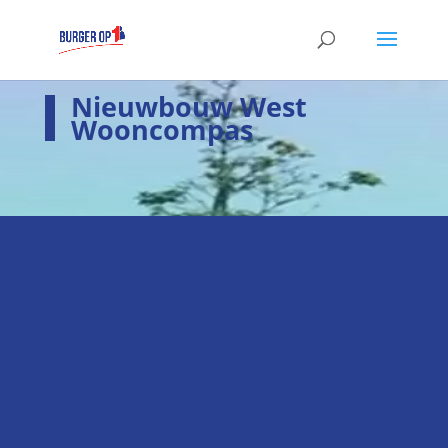
Nieuwbouw West
Wooncompas
i
Laatste nieuws
Hier het laatste nieuws
k
Verkiezingsprogramma
Hier staan wij voor