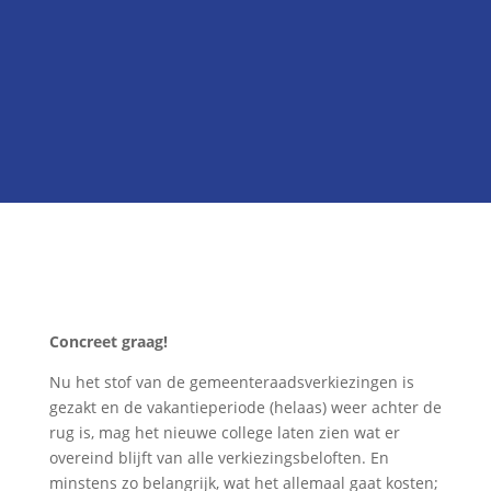
Hier staan wij voor

Onze kandidatenlijst
Neem contact met ons op
Concreet graag!
Nu het stof van de gemeenteraadsverkiezingen is
gezakt en de vakantieperiode (helaas) weer achter de
rug is, mag het nieuwe college laten zien wat er
overeind blijft van alle verkiezingsbeloften. En
minstens zo belangrijk, wat het allemaal gaat kosten;