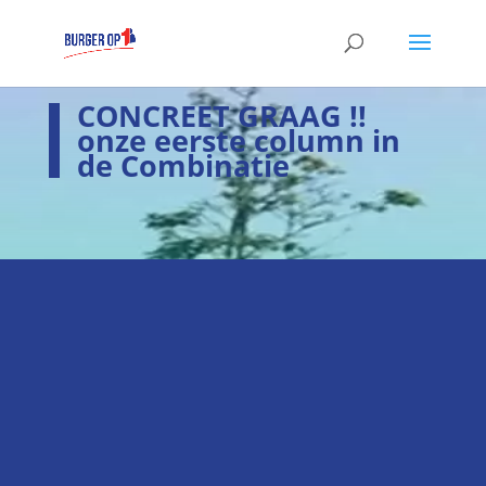
CONCREET GRAAG !!
onze eerste column in
de Combinatie
i
Laatste nieuws
Hier het laatste nieuws
k
Verkiezingsprogramma