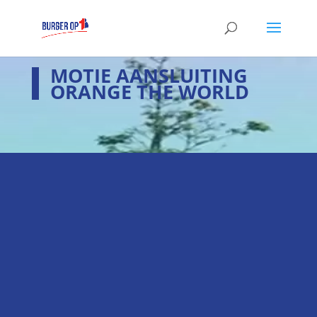
MOTIE AANSLUITING
ORANGE THE WORLD
i
Laatste nieuws
Hier het laatste nieuws
k
Verkiezingsprogramma
Hier staan wij voor