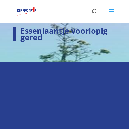
Essenlaantje voorlopig
gered
i
Laatste nieuws
Hier het laatste nieuws
k
Verkiezingsprogramma
Hier staan wij voor