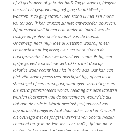
of zij gedronken of gebruikt had? Zag je waar ik, (degene
die niet het gesprek aanging) ging staan? Weet je
waarom ik zo ging staan?’ Toen stond ik met een mond
vol tanden, ik kon er geen zinnige antwoorden op geven.
Zij uiteraard wel! Ik ben echt onder de indruk van de
rustige en professionele aanpak van de teams!!
Onderweg, naar mijn idee al kletsend, waarbij ik een
enthousiaste uitleg kreeg over het werk binnen de
buurtpreventie, lopen we bewust een route. Er lag een
lijstje gereed voordat we vertrokken, met daarop
lokaties waar recent iets niet in orde was. Dat kan een
plek zijn waar opeens veel zwerfafval ligt, of een losse
stoeptegel of een brandgang waar geen verlichting is en
die extra gecontroleerd wordt. Melding als deze laatsten
worden doorgeven aan de gemeente en Woonvisie als
dat aan de orde is. Wordt overlast gesignaleerd van
bijvoorbeeld jongeren (wat daar vaker voorkomt) wordt
dit overlegd met de jongerenwerkers van Sport&Welzijn.
Eenmaal terug in de ‘kantine’ is er koffie, tijd om na te
praten, tijd om een kort verslag te maken, en heel