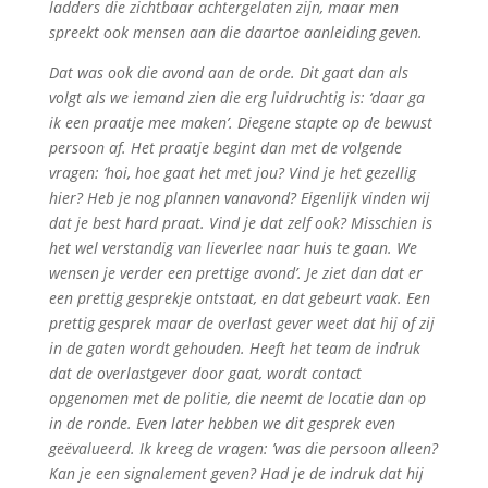
ladders die zichtbaar achtergelaten zijn, maar men
spreekt ook mensen aan die daartoe aanleiding geven.
Dat was ook die avond aan de orde. Dit gaat dan als
volgt als we iemand zien die erg luidruchtig is: ‘daar ga
ik een praatje mee maken’. Diegene stapte op de bewust
persoon af. Het praatje begint dan met de volgende
vragen: ‘hoi, hoe gaat het met jou? Vind je het gezellig
hier? Heb je nog plannen vanavond? Eigenlijk vinden wij
dat je best hard praat. Vind je dat zelf ook? Misschien is
het wel verstandig van lieverlee naar huis te gaan. We
wensen je verder een prettige avond’. Je ziet dan dat er
een prettig gesprekje ontstaat, en dat gebeurt vaak. Een
prettig gesprek maar de overlast gever weet dat hij of zij
in de gaten wordt gehouden. Heeft het team de indruk
dat de overlastgever door gaat, wordt contact
opgenomen met de politie, die neemt de locatie dan op
in de ronde. Even later hebben we dit gesprek even
geëvalueerd. Ik kreeg de vragen: ’was die persoon alleen?
Kan je een signalement geven? Had je de indruk dat hij