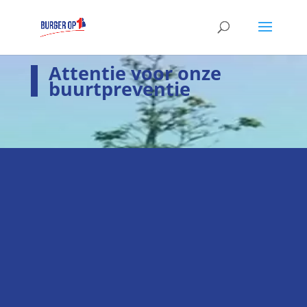
Attentie voor onze
buurtpreventie
i
Laatste nieuws
Hier het laatste nieuws
k
Verkiezingsprogramma
Hier staan wij voor